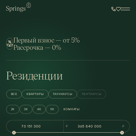
Квартиры - Выбор по параметр
Перейти к основному содержанию
ВСЕ ФИЛЬТРЫ
1
Первый взнос — от 5%
Рассрочка — 0%
Резиденции
ВСЕ
КВАРТИРЫ
ТАУНХАУСЫ
ПЕНТХАУСЫ
2К
3К
4К
5К
КОМНАТЫ
₽
₽